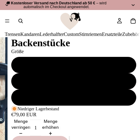
🚚
Kostenloser Versand nach Deutschland ab 50 €
– wird
automatisch im Checkout angewendet.
Trensen
Kandaren
Lederhalfter
Custom
Stirnriemen
Ersatzteile
Zubehör
Backenstücke
Größe
VB
WB
X-WB
Niedriger Lagerbestand
€79,00 EUR
Menge
Menge
verringern
erhöhen