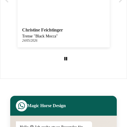
Christine Feichtinger
Trense "Black Mocca"
24/05/2026
0
Magic Horse Design