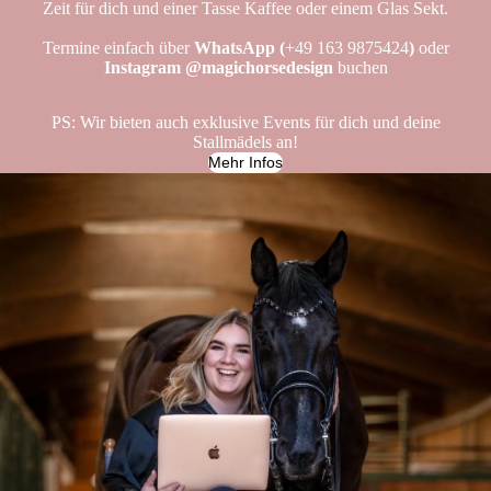
Zeit für dich und einer Tasse Kaffee oder einem Glas Sekt.
Termine einfach über
WhatsApp (
+49 163 9875424
)
oder
Instagram @magichorsedesign
buchen
PS: Wir bieten auch exklusive Events für dich und deine
Stallmädels an!
Mehr Infos