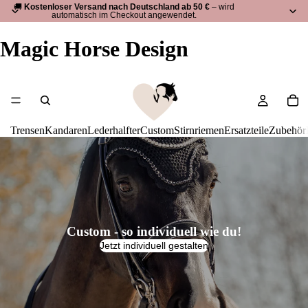
🚚
Kostenloser Versand nach Deutschland ab 50 €
– wird
automatisch im Checkout angewendet.
Magic Horse Design
Trensen
Kandaren
Lederhalfter
Custom
Stirnriemen
Ersatzteile
Zubehör
Custom - so individuell wie du!
Jetzt individuell gestalten