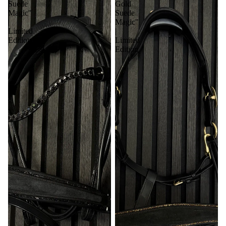
Suede
Gold
Magic"
Suede
|
Magic"
Limited
|
Edition
Limited
Edition