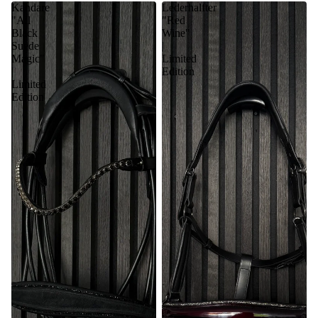
Kandare
Lederhalfter
"All
"Red
Black
Wine"
Suede
|
Magic"
Limited
|
Edition
Limited
Edition