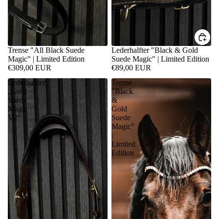
AUSVERKAUFT
Trense "All Black Suede
Lederhalfter "Black & Gold
Magic" | Limited Edition
Suede Magic" | Limited Edition
€309,00 EUR
€89,00 EUR
Lederhalfter
Trense
„Gold
"Black
Suede
&
Magic
Gold
V2“
Suede
Magic"
|
Limited
Edition