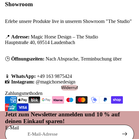
Showroom
Erlebe unsere Produkte live in unserem Showroom "The Studio"
📍
Adresse:
Magic Horse Design – The Studio
Hauptstraße 40, 69514 Laudenbach
🕒
Öffnungszeiten:
Nach Absprache, Terminbuchung über
📱
WhatsApp:
+49 163 9875424
📸
Instagram:
@magichorsedesign
Widerruf
Zahlungsmethoden
Widerrufsrecht
Datenschutzerklärung
Jetzt zum Newsletter anmelden und 10 % auf
deinen Einkauf sparen!
AGB
E-Mail
Versand
Impressum