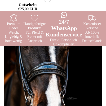
Gutschein
€25,00 EUR
24/7
Premium
Handgefertigte
Kostenloser
WhatsApp
Leder
Produkte
Versand
Weich,
Für Pferd &
Ab 100 €
Kundenservice
langlebig &
Reiter mit
innerhalb
Direkt. Persönlich.
hochwertig
Anspruch
Deutschlands
Unkompliziert.