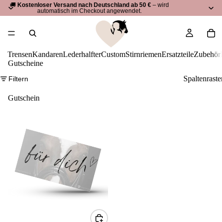
🚚
Kostenloser Versand nach Deutschland ab 50 €
– wird
automatisch im Checkout angewendet.
Trensen
Kandaren
Lederhalfter
Custom
Stirnriemen
Ersatzteile
Zubehör
Gutscheine
Spaltenraste
Filtern
Gutschein