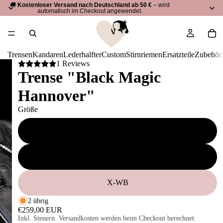
🚚
Kostenloser Versand nach Deutschland ab 50 €
– wird
automatisch im Checkout angewendet.
Trensen
Kandaren
Lederhalfter
Custom
Stirnriemen
Ersatzteile
Zubehör
1 Reviews
Trense "Black Magic
Hannover"
Größe
VB
WB
X-WB
2 übrig
€259,00 EUR
Inkl. Steuern. Versandkosten werden beim Checkout berechnet.